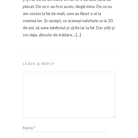
plecat. De ce n-au fost acolo, lângă mine. De ce nu
am contat la fel de mult, cum au făcut-o ei la
vremea lor. Și-aștept, cu aceeași naivitate ca la 20
de ani, să sune telefonul și să fie iar la fel. Dar știți și
voi deja, dincolo de trădare… […]
LEAVE A REPLY
Name
*