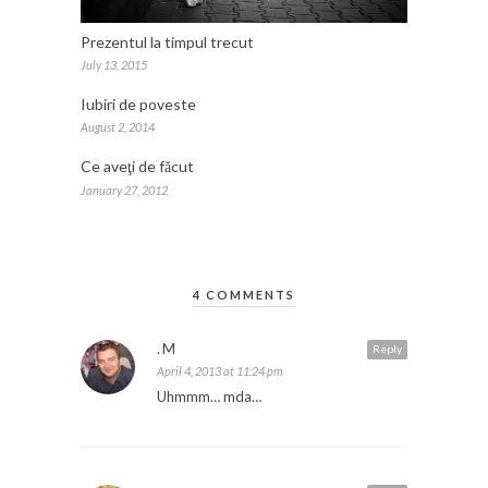
Prezentul la timpul trecut
July 13, 2015
Iubiri de poveste
August 2, 2014
Ce aveţi de făcut
January 27, 2012
4 COMMENTS
.M
Reply
April 4, 2013 at 11:24 pm
Uhmmm… mda…