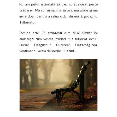
Nu am putut niciodată să trec cu adevărat peste
trădare
. Mă consumă, mă sufocă, mă ucide şi mă
învie doar pentru a relua ciclul durerii. E groaznic.
Tulburător.
Închide ochii. Îți aminteşti cum te-ai simţit? Îşi
aminteşti cum vestea trădării ţi-a tulburat ochii?
Furia
? Dezgustul? Durerea?
Dezamăgirea
.
Sentimentul acela de inerţie.
Pustiul…