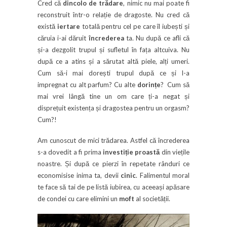
Cred că
dincolo de trădare
, nimic nu mai poate fi
reconstruit într-o relație de dragoste. Nu cred că
există
iertare
totală pentru cel pe care îl iubești și
căruia i-ai dăruit
încrederea
ta. Nu după ce afli că
și-a dezgolit trupul și sufletul în fața altcuiva. Nu
după ce a atins și a sărutat altă piele, alți umeri.
Cum să-i mai dorești trupul după ce și l-a
impregnat cu alt parfum? Cu alte
dorințe
? Cum să
mai vrei lângă tine un om care ți-a negat și
disprețuit existența și dragostea pentru un orgasm?
Cum?!
Am cunoscut de mici trădarea. Astfel că încrederea
s-a dovedit a fi prima
investiție proastă
din viețile
noastre. Și după ce pierzi în repetate rânduri ce
economisise inima ta, devii
cinic
. Falimentul moral
te face să tai de pe listă iubirea, cu aceeași apăsare
de condei cu care elimini un
moft
al societății.