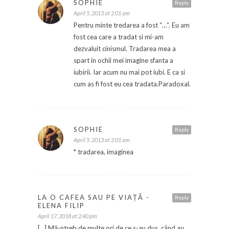
SOPHIE
Reply
April 5, 2013 at 2:01 am
Pentru minte tredarea a fost “…”. Eu am
fost cea care a tradat si mi-am
dezvaluit cinismul. Tradarea mea a
spart in ochii mei imagine sfanta a
iubirii. Iar acum nu mai pot iubi. E ca si
cum as fi fost eu cea tradata.Paradoxal.
SOPHIE
Reply
April 5, 2013 at 2:01 am
* tradarea, imaginea
LA O CAFEA SAU PE VIAȚĂ -
Reply
ELENA FILIP
April 17, 2018 at 2:40 pm
[…] Mă-ntreb de multe ori de ce s-au dus, când au